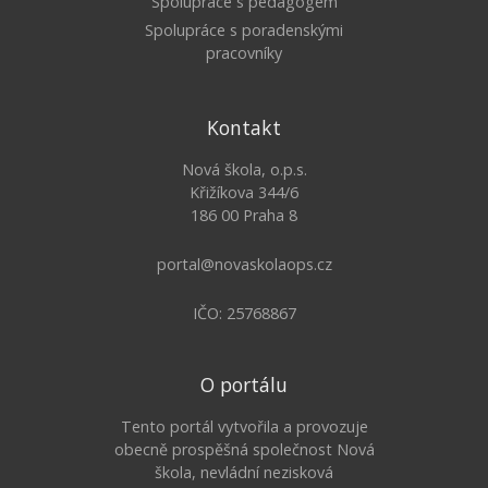
Spolupráce s pedagogem
Spolupráce s poradenskými
pracovníky
Kontakt
Nová škola, o.p.s.
Křižíkova 344/6
186 00 Praha 8
portal@novaskolaops.cz
IČO: 25768867
O portálu
Tento portál vytvořila a provozuje
obecně prospěšná společnost Nová
škola, nevládní nezisková