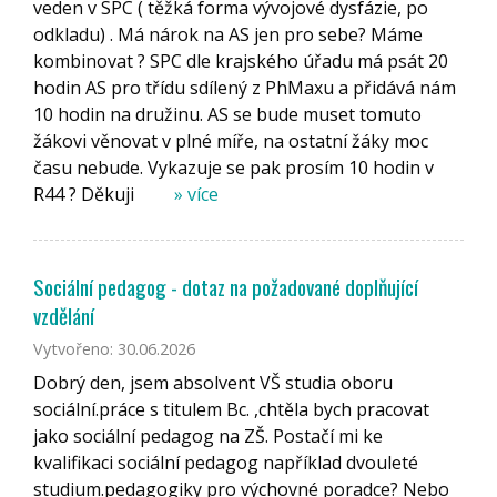
veden v SPC ( těžká forma vývojové dysfázie, po
odkladu) . Má nárok na AS jen pro sebe? Máme
kombinovat ? SPC dle krajského úřadu má psát 20
hodin AS pro třídu sdílený z PhMaxu a přidává nám
10 hodin na družinu. AS se bude muset tomuto
žákovi věnovat v plné míře, na ostatní žáky moc
času nebude. Vykazuje se pak prosím 10 hodin v
R44 ? Děkuji
» více
Sociální pedagog - dotaz na požadované doplňující
vzdělání
Vytvořeno: 30.06.2026
Dobrý den, jsem absolvent VŠ studia oboru
sociální.práce s titulem Bc. ,chtěla bych pracovat
jako sociální pedagog na ZŠ. Postačí mi ke
kvalifikaci sociální pedagog například dvouleté
studium.pedagogiky pro výchovné poradce? Nebo