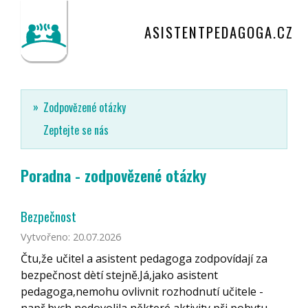
ASISTENTPEDAGOGA.CZ
Zodpovězené otázky
Zeptejte se nás
Poradna - zodpovězené otázky
Bezpečnost
Vytvořeno: 20.07.2026
Čtu,že učitel a asistent pedagoga zodpovídají za
bezpečnost dètí stejně.Já,jako asistent
pedagoga,nemohu ovlivnit rozhodnutí učitele -
např.bych nedovolila některé aktivity při pobytu