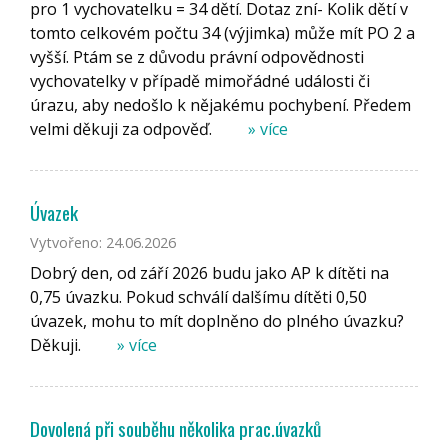
pro 1 vychovatelku = 34 dětí. Dotaz zní- Kolik dětí v
tomto celkovém počtu 34 (výjimka) může mít PO 2 a
vyšší. Ptám se z důvodu právní odpovědnosti
vychovatelky v případě mimořádné události či
úrazu, aby nedošlo k nějakému pochybení. Předem
velmi děkuji za odpověď.
» více
Úvazek
Vytvořeno: 24.06.2026
Dobrý den, od září 2026 budu jako AP k dítěti na
0,75 úvazku. Pokud schválí dalšímu dítěti 0,50
úvazek, mohu to mít doplněno do plného úvazku?
Děkuji.
» více
Dovolená při souběhu několika prac.úvazků