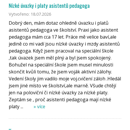
Nízké úvazky i platy asistentů pedagoga
Vytvořeno: 18.07.2026
Dobrý den, mám dotaz ohledně úvazku i platů
asistentů pedagoga ve školství. Praxi jako asistent
pedagoga mám cca 17 let. Práce mě velice baví,ale
jedině co mi vadí jsou nízké úvazky i mzdy asistentů
pedagoga. Když jsem pracoval na speciální škole
,tak úvazek jsem měl plný a byl jsem spokojený.
Bohužel na speciální škole jsem musel minulosti
skončit kvůli tomu, že jsem voják aktivní zálohy.
Vedení školy jim vadilo moje voj.cvičení záloh .Hledál
jsem jiné místo ve školství,ale marně. Všude chtějí
jen na poloviční či nízké úvazky za nízké platy.
Zeptám se , proč asistenti pedagoga mají nízké
platy ...
» více