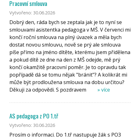
Pracovní smlouva
Vytvořeno: 30.06.2026
Dobrý den, ráda bych se zeptala jak je to nyní se
smlouvami asistentka pedagoga v MŠ. V červenci mi
končí roční smlouva na plný úvazek a měla bych
dostat novou smlouvu, nově se prý ale smlouva
píše přímo na jméno dítěte, kterému jsem přidělena
a pokud dítě ze dne na den z MŠ odejde, mě prý
končí okamžitě pracovní poměr. Je to opravdu tak
popřípadě dá se tomu nějak "bránit"? A kolikrát mi
může být prodloužena smlouva na dobu určitou?
Děkuji za odpovědi. S pozdravem
» více
AS pedagoga z PO 1.tř
Vytvořeno: 30.06.2026
Prosím o informaci. Do 1.tř nastupuje žák s PO3