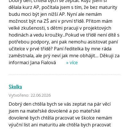
Dobrý den, chtěla bych se zeptat. Když jsem si
dělala kurz AP, počítala jsem s tím, že bez maturity
budu moci být jen nižší AP. Nyní ale nemám
možnost být na ZŠ ani v první třídě. Přitom mám
velké zkušenosti, s dětmi pracuji v projektových
hodinách a vedu kroužky...Pokud ve třídě není dítě s
potřebou podpory, ani pak nemohu asistovat paní
učitelce v prvé třídě? Paní ředitelka by mne ráda
zaměstnala, ale prý neví jak mne obhájit.... Děkuji za
informaci Jana Fialová
» více
Skolka
Vytvořeno: 22.06.2026
Dobrý den chtěla bych se vás zeptat na pár věcí
jsem na mateřské dovolené a po mateřské
dovolené bych chtěla pracovat ve školce nemám
výuční list ani maturitu ale chtěla bych pracovat