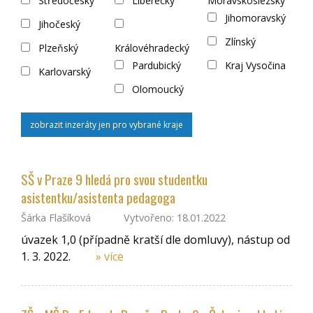
Středočeský
Liberecký
Moravskoslezský
Jihomoravský
Jihočeský
Zlínský
Plzeňský
Královéhradecký
Pardubický
Kraj Vysočina
Karlovarský
Olomoucký
zobrazit inzeráty jen pro vybrané kraje
SŠ v Praze 9 hledá pro svou studentku
asistentku/asistenta pedagoga
Šárka Flašíková
Vytvořeno: 18.01.2022
úvazek 1,0 (případně kratší dle domluvy), nástup od
1. 3. 2022.
» více