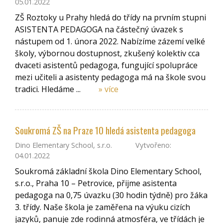
05.01.2022
ZŠ Roztoky u Prahy hledá do třídy na prvním stupni
ASISTENTA PEDAGOGA na částečný úvazek s
nástupem od 1. února 2022. Nabízíme zázemí velké
školy, výbornou dostupnost, zkušený kolektiv cca
dvaceti asistentů pedagoga, fungující spolupráce
mezi učiteli a asistenty pedagoga má na škole svou
tradici. Hledáme ...
» více
Soukromá ZŠ na Praze 10 hledá asistenta pedagoga
Dino Elementary School, s.r.o.
Vytvořeno:
04.01.2022
Soukromá základní škola Dino Elementary School,
s.r.o., Praha 10 – Petrovice, přijme asistenta
pedagoga na 0,75 úvazku (30 hodin týdně) pro žáka
3. třídy. Naše škola je zaměřena na výuku cizích
jazyků, panuje zde rodinná atmosféra, ve třídách je