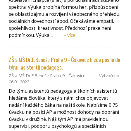
vzdělávání chlapce (8 let) s poruchami autistického
spektra. Výuka probíhá formou her, přizpůsobení
se oblasti zájmu a rozvíjení všeobecného přehledu,
sociálních dovedností apod. Očekáváme empatii,
spolehlivost, kreativnost. Předchozí praxe není
podmínkou. Výuka ...
» více
ZŠ a MŠ Dr.E.Beneše Praha 9 - Čakovice hledá posilu do
týmu asistentů pedagoga.
ZŠ a MŠ Dr.E.Beneše Praha 9 - Čakovice
Vytvořeno:
06.01.2022
Do týmu asistentů pedagoga a školních asistentů
hledáme člověka, který s námi chce objevovat
nadání každého žáka na naší škole. Nabízíme 0,75
úvazku na pozici AP a možnost dohody na dobrání
úvazku v družině. Náš tým AP má pravidelnou
supervizi, podporu psychologů a speciálních