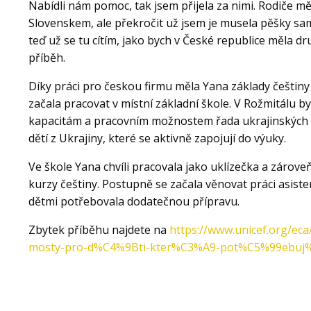
Nabídli nám pomoc, tak jsem přijela za nimi. Rodiče mě
Slovenskem, ale překročit už jsem je musela pěšky sam
teď už se tu cítím, jako bych v České republice měla d
příběh.
Díky práci pro českou firmu měla Yana základy češtiny
začala pracovat v místní základní škole. V Rožmitálu b
kapacitám a pracovním možnostem řada ukrajinských r
dětí z Ukrajiny, které se aktivně zapojují do výuky.
Ve škole Yana chvíli pracovala jako uklízečka a zárove
kurzy češtiny. Postupně se začala věnovat práci asiste
dětmi potřebovala dodatečnou přípravu.
Zbytek příběhu najdete na
https://www.unicef.org/e
mosty-pro-d%C4%9Bti-kter%C3%A9-pot%C5%99ebu