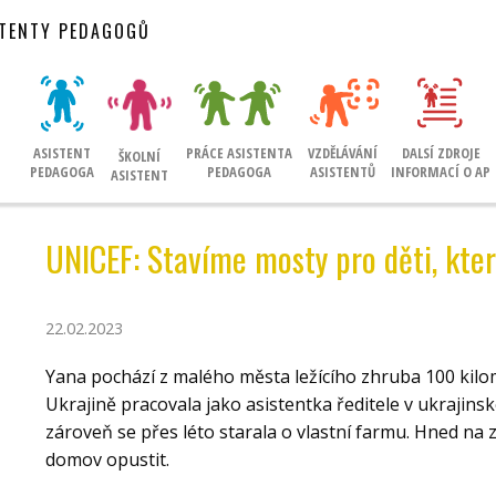
STENTY PEDAGOGŮ
ASISTENT
PRÁCE ASISTENTA
VZDĚLÁVÁNÍ
DALSÍ ZDROJE
ŠKOLNÍ
PEDAGOGA
PEDAGOGA
ASISTENTŮ
INFORMACÍ O AP
ASISTENT
UNICEF: Stavíme mosty pro děti, kter
22.02.2023
Yana pochází z malého města ležícího zhruba 100 kil
Ukrajině pracovala jako asistentka ředitele v ukrajins
zároveň se přes léto starala o vlastní farmu. Hned na 
domov opustit.