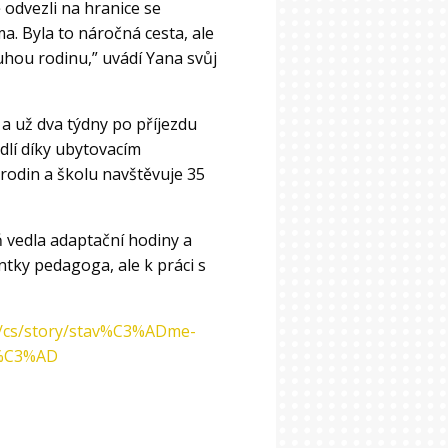
 odvezli na hranice se
a. Byla to náročná cesta, ale
ruhou rodinu,” uvádí Yana svůj
 a už dva týdny po příjezdu
ydlí díky ubytovacím
odin a školu navštěvuje 35
ň vedla adaptační hodiny a
ntky pedagoga, ale k práci s
ca/cs/story/stav%C3%ADme-
j%C3%AD