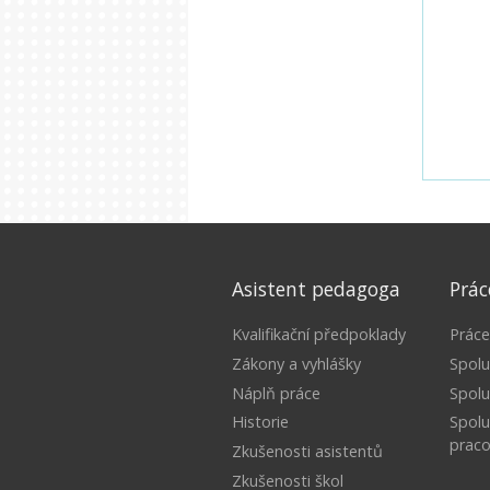
Asistent pedagoga
Prác
Kvalifikační předpoklady
Práce
Zákony a vyhlášky
Spolu
Náplň práce
Spol
Historie
Spolu
praco
Zkušenosti asistentů
Zkušenosti škol