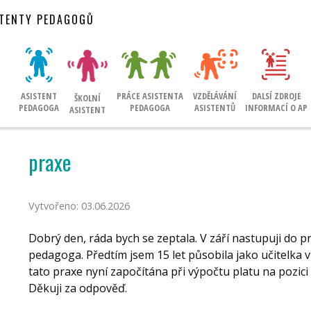
STENTY PEDAGOGŮ
ASISTENT
PRÁCE ASISTENTA
VZDĚLÁVÁNÍ
DALSÍ ZDROJE
ŠKOLNÍ
PEDAGOGA
PEDAGOGA
ASISTENTŮ
INFORMACÍ O AP
ASISTENT
praxe
Vytvořeno: 03.06.2026
Dobrý den, ráda bych se zeptala. V září nastupuji do pr
pedagoga. Předtím jsem 15 let působila jako učitelka 
tato praxe nyní započítána při výpočtu platu na pozic
Děkuji za odpověď.