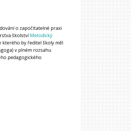
dování o započitatelné praxi
rstva školství
Metodický
e kterého by ředitel školy měl
dagoga) v plném rozsahu
ného pedagogického