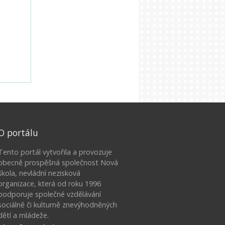
O portálu
Tento portál vytvořila a provozuje
obecně prospěšná společnost Nová
škola, nevládní nezisková
organizace, která od roku 1996
podporuje společné vzdělávání
sociálně či kulturně znevýhodněných
dětí a mládeže.