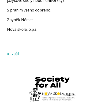
jazykové školy nebo i univerzity).
S přáním všeho dobrého,
Zbyněk Němec
Nová škola, o.p.s.
« zpět