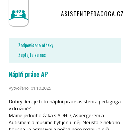
ASISTENTPEDAGOGA.CZ
Zodpovězené otázky
Zeptejte se nás
Náplň práce AP
Vytvořeno: 01.10.2025
Dobrý den, je toto náplní prace asistenta pedagoga
v družině?
Máme jednoho žáka s ADHD, Aspergerem a
Autismem a musíme být jen u něj. Neustále někoho
bouchá, je agresivní a pořád něco rozbíjí a ničí,