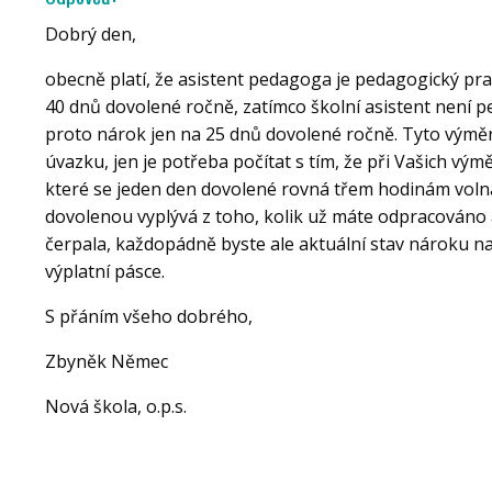
Dobrý den,
obecně platí, že asistent pedagoga je pedagogický pr
40 dnů dovolené ročně, zatímco školní asistent není 
proto nárok jen na 25 dnů dovolené ročně. Tyto výměry
úvazku, jen je potřeba počítat s tím, že při Vašich vým
které se jeden den dovolené rovná třem hodinám voln
dovolenou vyplývá z toho, kolik už máte odpracováno a
čerpala, každopádně byste ale aktuální stav nároku na
výplatní pásce.
S přáním všeho dobrého,
Zbyněk Němec
Nová škola, o.p.s.