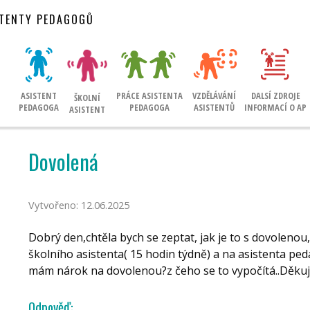
STENTY PEDAGOGŮ
ASISTENT
PRÁCE ASISTENTA
VZDĚLÁVÁNÍ
DALSÍ ZDROJE
ŠKOLNÍ
PEDAGOGA
PEDAGOGA
ASISTENTŮ
INFORMACÍ O AP
ASISTENT
Dovolená
Vytvořeno: 12.06.2025
Dobrý den,chtěla bych se zeptat, jak je to s dovolen
školního asistenta( 15 hodin týdně) a na asistenta ped
mám nárok na dovolenou?z čeho se to vypočítá..Děkuj
Odpověď: