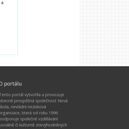
O portálu
Tento portál vytvořila a provozuje
obecně prospěšná společnost Nová
škola, nevládní nezisková
organizace, která od roku 1996
podporuje společné vzdělávání
sociálně či kulturně znevýhodněných