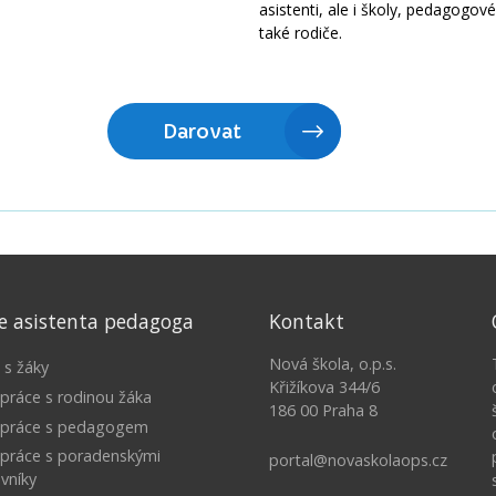
e asistenta pedagoga
Kontakt
Nová škola, o.p.s.
 s žáky
Křižíkova 344/6
práce s rodinou žáka
186 00 Praha 8
upráce s pedagogem
práce s poradenskými
portal@novaskolaops.cz
vníky