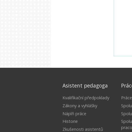
Asistent pedagoga
Prác
Kvalifikační předpoklady
Práce
Zákony a vyhlášky
Spolu
Náplň práce
Spol
Historie
Spolu
praco
Zkušenosti asistentů