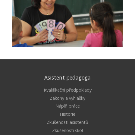
Asistent pedagoga
Kvalifikační předpoklady
Zákony a vyhlášky
Náplň práce
Historie
Zkušenosti asistentů
Zkušenosti škol