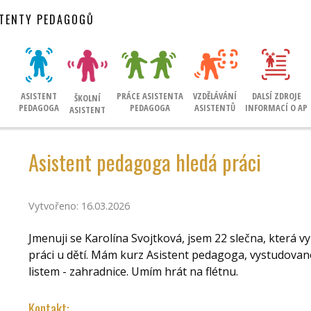
STENTY PEDAGOGŮ
ASISTENT
PRÁCE ASISTENTA
VZDĚLÁVÁNÍ
DALSÍ ZDROJE
ŠKOLNÍ
PEDAGOGA
PEDAGOGA
ASISTENTŮ
INFORMACÍ O AP
ASISTENT
Asistent pedagoga hledá práci
Vytvořeno: 16.03.2026
Jmenuji se Karolína Svojtková, jsem 22 slečna, která
práci u dětí. Mám kurz Asistent pedagoga, vystudov
listem - zahradnice. Umím hrát na flétnu.
Kontakt: