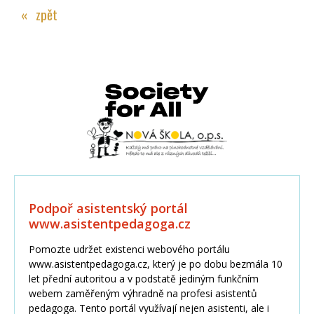
« zpět