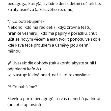
pedagoga, který(á) zvládne den s dětmi i učiteli bez
ztráty úsměvu (a zdravého rozumu).
💡 Co potřebujeme?
Někoho, kdo má rád děti (i když zrovna testují
hranice vesmíru), kdo má papíry v pořádku, chuť
učit se novým věcem a elán tvořit pohodu ve škole,
kde káva teče proudem a úsměvy jsou denní
měnou.
📏 Úvazek: dle dohody (tak akorát, abyste stihli i
odpolední kafe ☕).
🚀 Nástup: Klidně hned, než si to rozmyslíme!
🎁 Co nabízíme?
Skvělou partu pedagogů, co vás nenechá padnout
(ani při suplování).