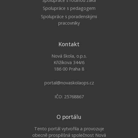
Spolupráce s rodinou žáka
Spolupráce s pedagogem
Spolupráce s poradenskými
pracovníky
Kontakt
Nová škola, o.p.s.
Křižíkova 344/6
186 00 Praha 8
portal@novaskolaops.cz
IČO: 25768867
O portálu
Tento portál vytvořila a provozuje
obecně prospěšná společnost Nová