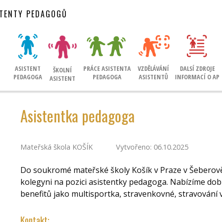
STENTY PEDAGOGŮ
ASISTENT
PRÁCE ASISTENTA
VZDĚLÁVÁNÍ
DALSÍ ZDROJE
ŠKOLNÍ
PEDAGOGA
PEDAGOGA
ASISTENTŮ
INFORMACÍ O AP
ASISTENT
Asistentka pedagoga
Mateřská škola KOŠÍK
Vytvořeno: 06.10.2025
Do soukromé mateřské školy Košík v Praze v Šeberov
kolegyni na pozici asistentky pedagoga. Nabízíme do
benefitů jako multisportka, stravenkovné, stravován
Kontakt: