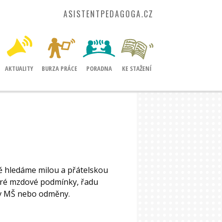
ASISTENTPEDAGOGA.CZ
AKTUALITY
BURZA PRÁCE
PORADNA
KE STAŽENÍ
ě hledáme milou a přátelskou
bré mzdové podmínky, řadu
í v MŠ nebo odměny.