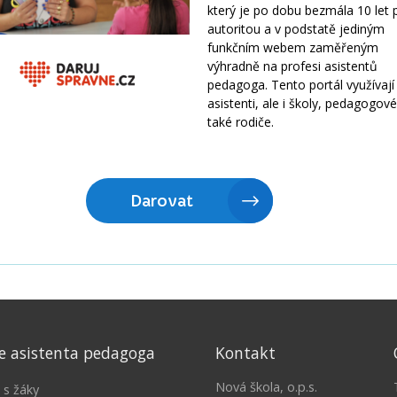
e asistenta pedagoga
Kontakt
Nová škola, o.p.s.
 s žáky