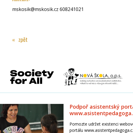
mskosik@mskosik.cz 608241021
« zpět