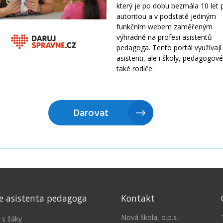
e asistenta pedagoga
Kontakt
Nová škola, o.p.s.
 s žáky