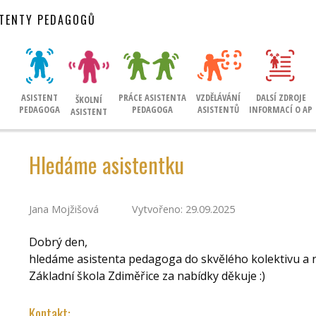
STENTY PEDAGOGŮ
ASISTENT
PRÁCE ASISTENTA
VZDĚLÁVÁNÍ
DALSÍ ZDROJE
ŠKOLNÍ
PEDAGOGA
PEDAGOGA
ASISTENTŮ
INFORMACÍ O AP
ASISTENT
Hledáme asistentku
Jana Mojžišová
Vytvořeno: 29.09.2025
Dobrý den,
hledáme asistenta pedagoga do skvělého kolektivu a n
Základní škola Zdiměřice za nabídky děkuje :)
Kontakt: