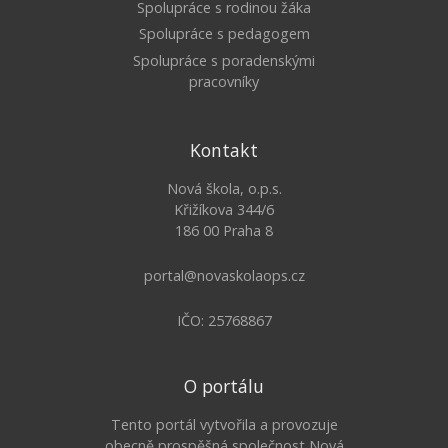
Spolupráce s rodinou žáka
Spolupráce s pedagogem
Spolupráce s poradenskými
pracovníky
Kontakt
Nová škola, o.p.s.
Křižíkova 344/6
186 00 Praha 8
portal@novaskolaops.cz
IČO: 25768867
O portálu
Tento portál vytvořila a provozuje
obecně prospěšná společnost Nová