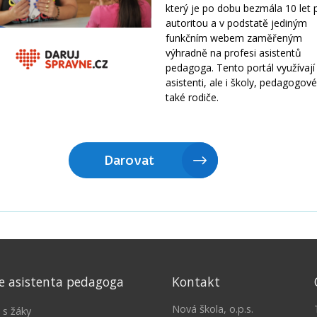
e asistenta pedagoga
Kontakt
Nová škola, o.p.s.
 s žáky