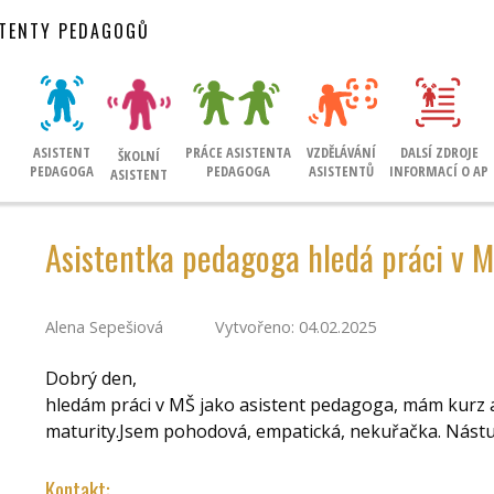
STENTY PEDAGOGŮ
ASISTENT
PRÁCE ASISTENTA
VZDĚLÁVÁNÍ
DALSÍ ZDROJE
ŠKOLNÍ
PEDAGOGA
PEDAGOGA
ASISTENTŮ
INFORMACÍ O AP
ASISTENT
Asistentka pedagoga hledá práci v M
Alena Sepešiová
Vytvořeno: 04.02.2025
Dobrý den,
hledám práci v MŠ jako asistent pedagoga, mám kurz 
maturity.Jsem pohodová, empatická, nekuřačka. Nást
Kontakt: