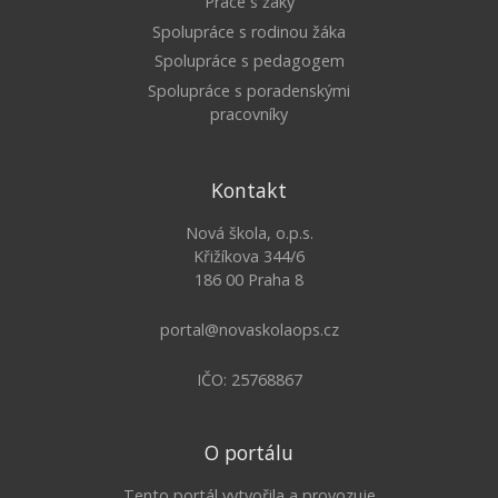
Práce s žáky
Spolupráce s rodinou žáka
Spolupráce s pedagogem
Spolupráce s poradenskými
pracovníky
Kontakt
Nová škola, o.p.s.
Křižíkova 344/6
186 00 Praha 8
portal@novaskolaops.cz
IČO: 25768867
O portálu
Tento portál vytvořila a provozuje