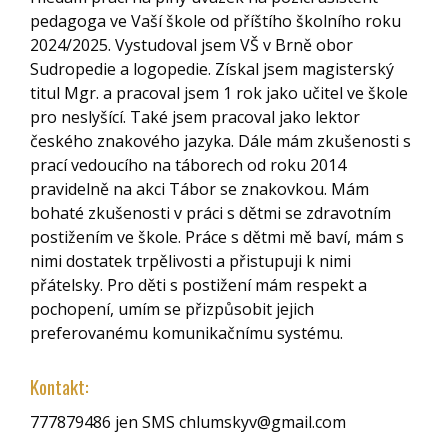
pedagoga ve Vaší škole od příštího školního roku
2024/2025. Vystudoval jsem VŠ v Brně obor
Sudropedie a logopedie. Získal jsem magisterský
titul Mgr. a pracoval jsem 1 rok jako učitel ve škole
pro neslyšící. Také jsem pracoval jako lektor
českého znakového jazyka. Dále mám zkušenosti s
prací vedoucího na táborech od roku 2014
pravidelně na akci Tábor se znakovkou. Mám
bohaté zkušenosti v práci s dětmi se zdravotním
postižením ve škole. Práce s dětmi mě baví, mám s
nimi dostatek trpělivosti a přistupuji k nimi
přátelsky. Pro děti s postižení mám respekt a
pochopení, umím se přizpůsobit jejich
preferovanému komunikačnímu systému.
Kontakt:
777879486 jen SMS chlumskyv@gmail.com